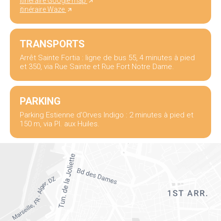
itinéraire Google map
itinéraire Waze
TRANSPORTS
Arrêt Sainte Fortia : ligne de bus 55, 4 minutes à pied
et 350, via Rue Sainte et Rue Fort Notre Dame.
PARKING
Parking Estienne d'Orves Indigo : 2 minutes à pied et
150 m, via Pl. aux Huiles.