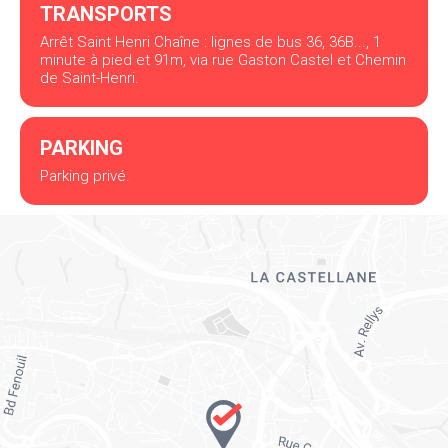
TRANSPORTS
Arrêt Saint Henri Chaîne : lignes de bus 36, 36B..., 1
minute à pied et 91m, via rue Gaston Castel et Chemin
de Saint-Henri.
PARKING
Parking privé.