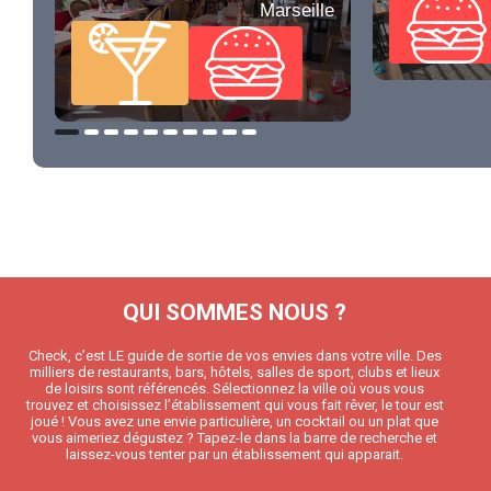
Marseille
QUI SOMMES NOUS ?
Check, c’est LE guide de sortie de vos envies dans votre ville. Des
milliers de restaurants, bars, hôtels, salles de sport, clubs et lieux
de loisirs sont référencés. Sélectionnez la ville où vous vous
trouvez et choisissez l’établissement qui vous fait rêver, le tour est
joué ! Vous avez une envie particulière, un cocktail ou un plat que
vous aimeriez dégustez ? Tapez-le dans la barre de recherche et
laissez-vous tenter par un établissement qui apparait.