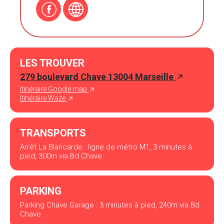
LES TROUVER
279 boulevard Chave 13004 Marseille
itinéraire Google map
itinéraire Waze
TRANSPORTS
Arrêt La Blancarde : ligne de métro M1, 3 minutes à
pied, 300m via Bd Chave.
PARKING
Parking Chave Garage : 3 minutes à pied, 240m via Bd
Chave.