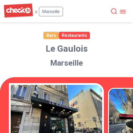
Check
Marseille
à
Bars
Restaurants
Le Gaulois
Marseille