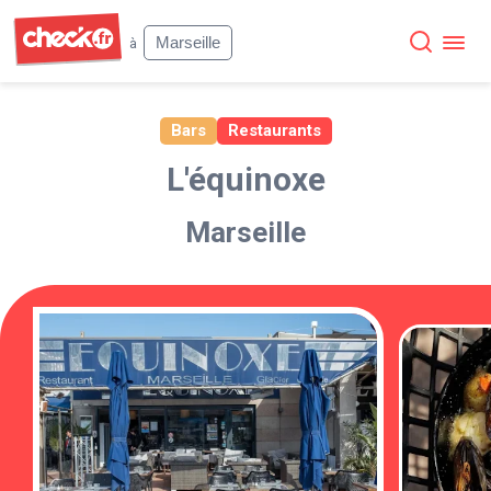
Check
Marseille
à
Bars
Restaurants
L'équinoxe
Marseille