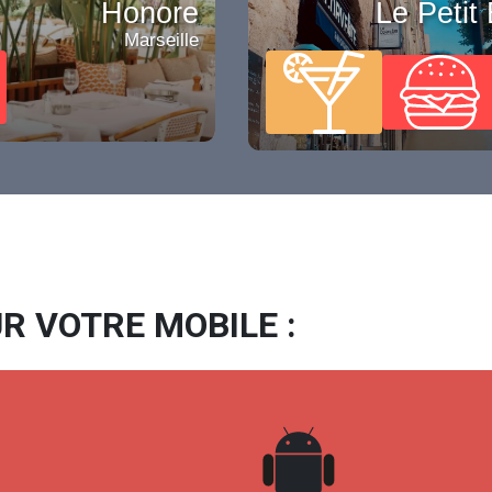
Honore
Le Petit 
Marseille
R VOTRE MOBILE :