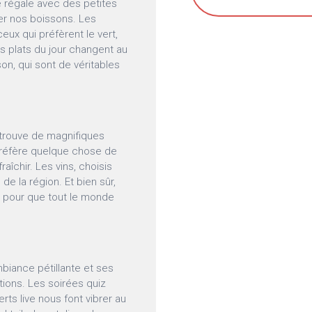
e régale avec des petites
r nos boissons. Les
eux qui préfèrent le vert,
s plats du jour changent au
n, qui sont de véritables
y trouve de magnifiques
 préfère quelque chose de
raîchir. Les vins, choisis
de la région. Et bien sûr,
e, pour que tout le monde
biance pétillante et ses
ions. Les soirées quiz
erts live nous font vibrer au