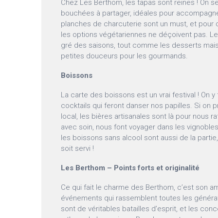
Chez Les Berthom, les tapas sont reines ! On s
bouchées à partager, idéales pour accompagne
planches de charcuterie sont un must, et pour c
les options végétariennes ne déçoivent pas. Le
gré des saisons, tout comme les desserts maiso
petites douceurs pour les gourmands.
Boissons
La carte des boissons est un vrai festival ! On 
cocktails qui feront danser nos papilles. Si on
local, les bières artisanales sont là pour nous raf
avec soin, nous font voyager dans les vignobles 
les boissons sans alcool sont aussi de la parti
soit servi !
Les Berthom – Points forts et originalité
Ce qui fait le charme des Berthom, c’est son am
événements qui rassemblent toutes les générat
sont de véritables batailles d’esprit, et les conc