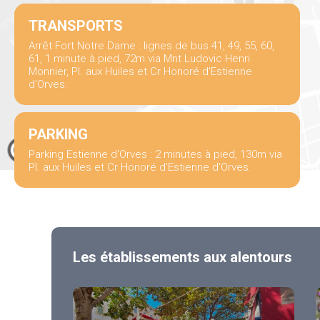
TRANSPORTS
Arrêt Fort Notre Dame : lignes de bus 41, 49, 55, 60,
61, 1 minute à pied, 72m via Mnt Ludovic Henri
Monnier, Pl. aux Huiles et Cr Honoré d'Estienne
d'Orves.
PARKING
Parking Estienne d'Orves : 2 minutes à pied, 130m via
Pl. aux Huiles et Cr Honoré d'Estienne d'Orves.
Les établissements aux alentours