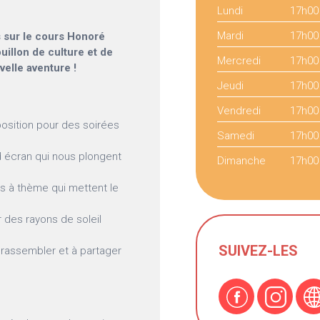
Lundi
17h00
Mardi
17h00
s sur le cours Honoré
ouillon de culture et de
Mercredi
17h00
elle aventure !
Jeudi
17h00
Vendredi
17h00
position pour des soirées
Samedi
17h00
d écran qui nous plongent
Dimanche
17h00
s à thème qui mettent le
r des rayons de soleil
SUIVEZ-LES
e rassembler et à partager