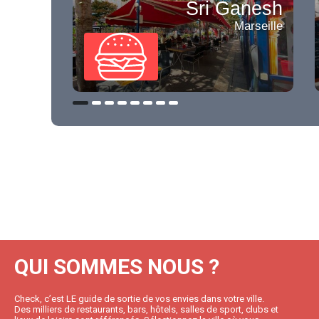
Sri Ganesh
Marseille
QUI SOMMES NOUS ?
Check, c’est LE guide de sortie de vos envies dans votre ville.
Des milliers de restaurants, bars, hôtels, salles de sport, clubs et