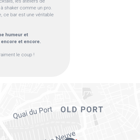
tails, les ateliers de
e à shaker comme un pro.
 ce bar est une véritable
nne humeur et
 encore et encore.
vraiment le coup !