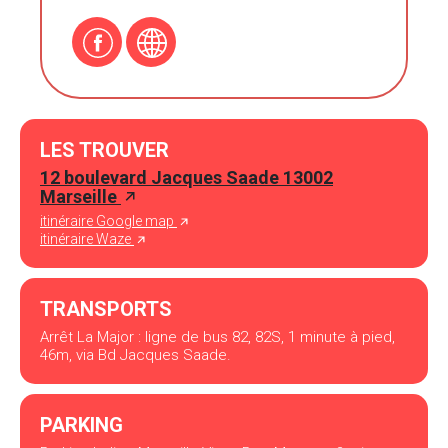
LES TROUVER
12 boulevard Jacques Saade 13002
Marseille
itinéraire Google map
itinéraire Waze
TRANSPORTS
Arrêt La Major : ligne de bus 82, 82S, 1 minute à pied,
46m, via Bd Jacques Saade.
PARKING