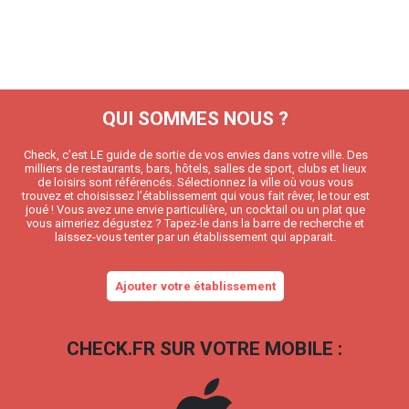
QUI SOMMES NOUS ?
Check, c’est LE guide de sortie de vos envies dans votre ville. Des
milliers de restaurants, bars, hôtels, salles de sport, clubs et lieux
de loisirs sont référencés. Sélectionnez la ville où vous vous
trouvez et choisissez l’établissement qui vous fait rêver, le tour est
joué ! Vous avez une envie particulière, un cocktail ou un plat que
vous aimeriez dégustez ? Tapez-le dans la barre de recherche et
laissez-vous tenter par un établissement qui apparait.
Ajouter votre établissement
CHECK.FR SUR VOTRE MOBILE :