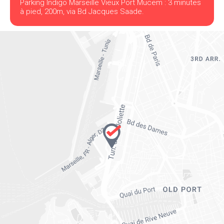
Parking Indigo Marseille Vieux Port Mucem : 3 minutes
à pied, 200m, via Bd Jacques Saade.