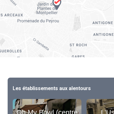
Les établissements aux alentours
Oh My Bowl (centre
L’Us