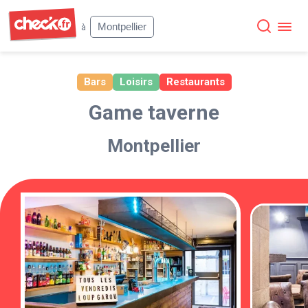
Check
Montpellier
à
Bars
Loisirs
Restaurants
Game taverne
Montpellier