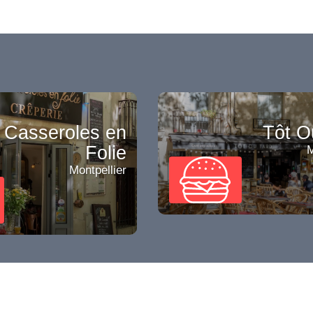
 Casseroles en
Tôt O
Folie
M
Montpellier