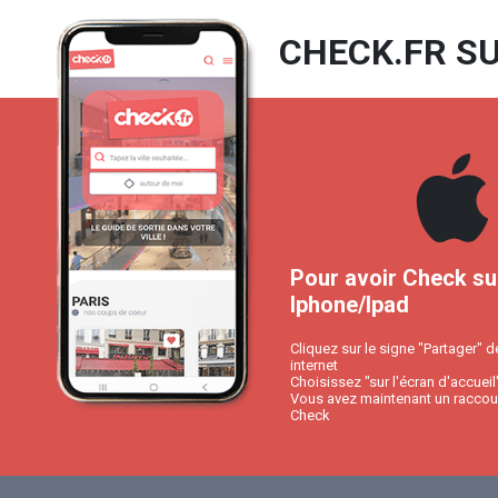
CHECK.FR SU
Pour avoir Check su
Iphone/Ipad
Cliquez sur le signe "Partager" d
internet
Choisissez "sur l'écran d'accueil
Vous avez maintenant un raccour
Check