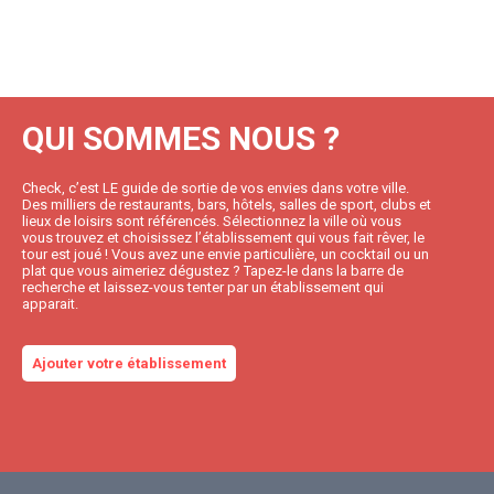
QUI SOMMES NOUS ?
Check, c’est LE guide de sortie de vos envies dans votre ville.
Des milliers de restaurants, bars, hôtels, salles de sport, clubs et
lieux de loisirs sont référencés. Sélectionnez la ville où vous
vous trouvez et choisissez l’établissement qui vous fait rêver, le
tour est joué ! Vous avez une envie particulière, un cocktail ou un
plat que vous aimeriez dégustez ? Tapez-le dans la barre de
recherche et laissez-vous tenter par un établissement qui
apparait.
Ajouter votre établissement