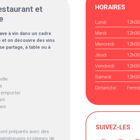
HORAIRES
estaurant et
e
Lundi
12h00
Mardi
12h00
cave à vin dans un cadre
n et on découvre des vins
Mercredi
12h00
e partage, à table ou à
Jeudi
12h00
Vendredi
12h00
Samedi
12h00
ille
is
Dimanche
Ferm
à emporter
ant
ues
SUIVEZ-LES
s sont préparés avec des
s généreuses et pleines de