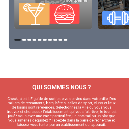
Montpellier
QUI SOMMES NOUS ?
Check, c’est LE guide de sortie de vos envies dans votre ville. Des
milliers de restaurants, bars, hôtels, salles de sport, clubs et lieux
de loisirs sont référencés. Sélectionnez la ville où vous vous
trouvez et choisissez l’établissement qui vous fait rêver, le tour est
joué ! Vous avez une envie particulière, un cocktail ou un plat que
vous aimeriez dégustez ? Tapez-le dans la barre de recherche et
laissez-vous tenter par un établissement qui apparait.