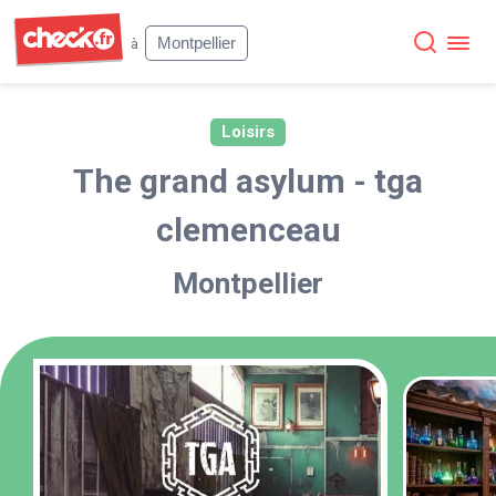
Check
Montpellier
à
Loisirs
The grand asylum - tga
clemenceau
Montpellier