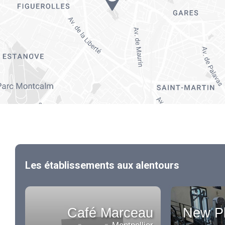
Les établissements aux alentours
Café Marceau
New Pl