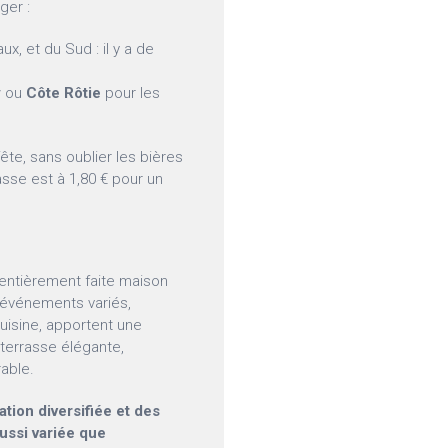
ger :
x, et du Sud : il y a de
y
ou
Côte Rôtie
pour les
fête, sans oublier les bières
asse est à 1,80 € pour un
e entièrement faite maison
 événements variés,
uisine, apportent une
a terrasse élégante,
able.
tion diversifiée et des
aussi variée que