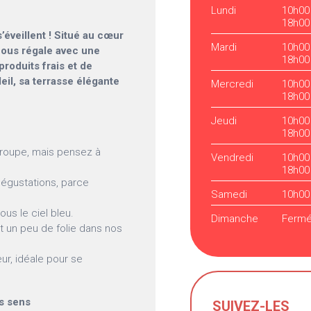
Lundi
10h00
18h00
s’éveillent ! Situé au cœur
Mardi
10h00
 nous régale avec une
18h00
roduits frais et de
eil, sa terrasse élégante
Mercredi
10h00
18h00
Jeudi
10h00
18h00
roupe, mais pensez à
Vendredi
10h00
18h00
dégustations, parce
Samedi
10h00
us le ciel bleu.
Dimanche
Ferm
 un peu de folie dans nos
ur, idéale pour se
os sens
SUIVEZ-LES