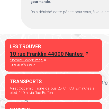
gourmande.
On a déniché cette pépite pour vous, à vous de v
LES TROUVER
10 rue Franklin 44000 Nantes
itinéraire Google map
itinéraire Waze
TRANSPORTS
Arrêt Copernic : ligne de bus 23, C1, C3, 2 minutes à
pied, 140m, via Rue Buffon.