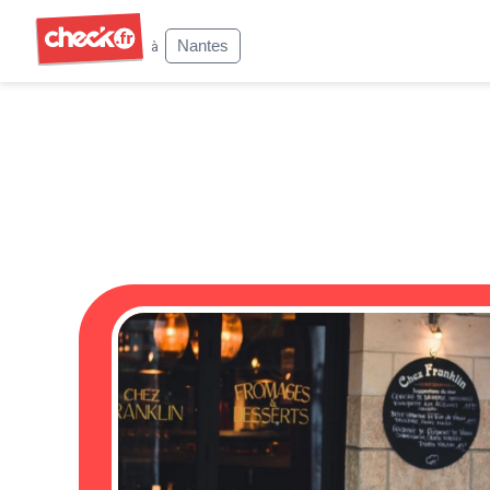
Check
Nantes
à