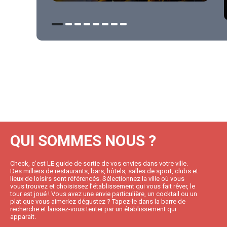
QUI SOMMES NOUS ?
Check, c’est LE guide de sortie de vos envies dans votre ville.
Des milliers de restaurants, bars, hôtels, salles de sport, clubs et
lieux de loisirs sont référencés. Sélectionnez la ville où vous
vous trouvez et choisissez l’établissement qui vous fait rêver, le
tour est joué ! Vous avez une envie particulière, un cocktail ou un
plat que vous aimeriez dégustez ? Tapez-le dans la barre de
recherche et laissez-vous tenter par un établissement qui
apparait.