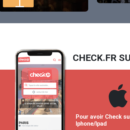
CHECK.FR SU
Pour avoir Check su
Iphone/Ipad