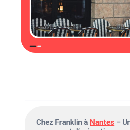
Chez Franklin à
Nantes
– Un