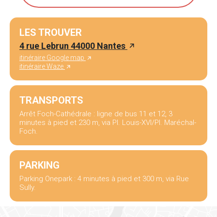
LES TROUVER
4 rue Lebrun 44000 Nantes
itinéraire Google map
itinéraire Waze
TRANSPORTS
Arrêt Foch-Cathédrale : ligne de bus 11 et 12, 3
minutes à pied et 230 m, via Pl. Louis-XVI/Pl. Maréchal-
Foch.
PARKING
Parking Onepark : 4 minutes à pied et 300 m, via Rue
Sully.