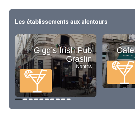
Les établissements aux alentours
Gigg’s Irish Pub
Café
Graslin
Nantes