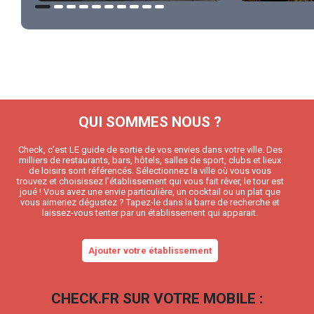
QUI SOMMES NOUS ?
Check, c’est LE guide de sortie de vos envies dans votre ville. Des
milliers de restaurants, bars, hôtels, salles de sport, clubs et lieux
de loisirs sont référencés. Sélectionnez la ville où vous vous
trouvez et choisissez l’établissement qui vous fait rêver, le tour est
joué ! Vous avez une envie particulière, un cocktail ou un plat que
vous aimeriez dégustez ? Tapez-le dans la barre de recherche et
laissez-vous tenter par un établissement qui apparait.
Ajouter votre établissement
CHECK.FR SUR VOTRE MOBILE :