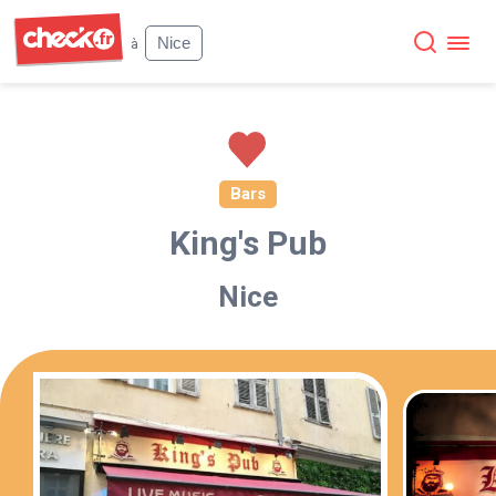
Check
Nice
à
Bars
King's Pub
Nice