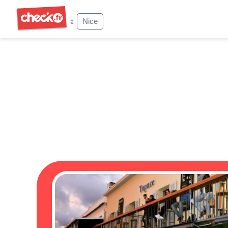
Check
Nice
à