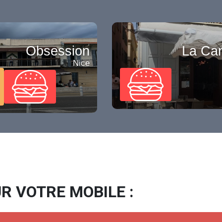
Obsession
La Ca
Nice
R VOTRE MOBILE :