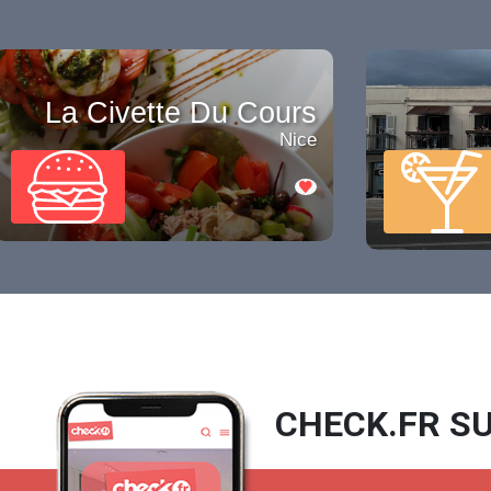
La Civette Du Cours
Nice
CHECK.FR SU