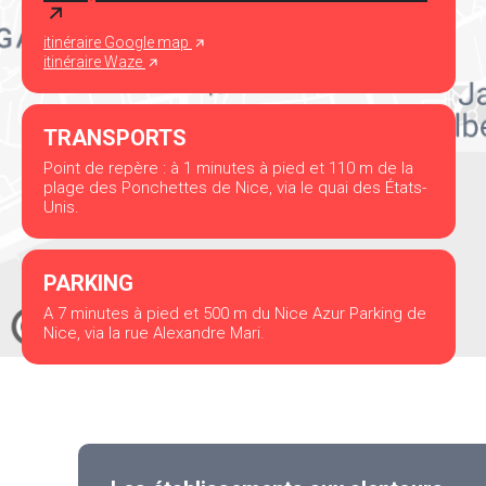
itinéraire Google map
itinéraire Waze
TRANSPORTS
Point de repère : à 1 minutes à pied et 110 m de la
plage des Ponchettes de Nice, via le quai des États-
Unis.
PARKING
A 7 minutes à pied et 500 m du Nice Azur Parking de
Nice, via la rue Alexandre Mari.