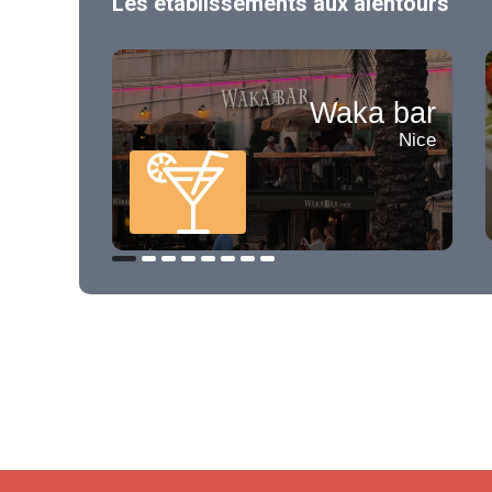
Les établissements aux alentours
Waka bar
Nice