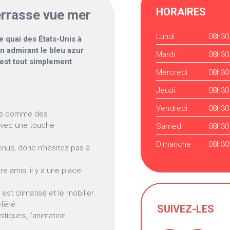
HORAIRES
errasse vue mer
Lundi
08h30
le quai des États-Unis à
en admirant le bleu azur
Mardi
08h30
 est tout simplement
Mercredi
08h30
Jeudi
08h30
Vendredi
08h30
vés comme des
 avec une touche
Samedi
08h30
Dimanche
08h30
enus, donc n’hésitez pas à
re amis, il y a une place
 est climatisé et le mobilier
féré.
SUIVEZ-LES
tiques, l’animation