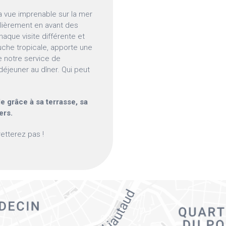
sa vue imprenable sur la mer
lièrement en avant des
haque visite différente et
uche tropicale, apporte une
e notre service de
-déjeuner au dîner. Qui peut
lle grâce à sa terrasse, sa
ers.
retterez pas !