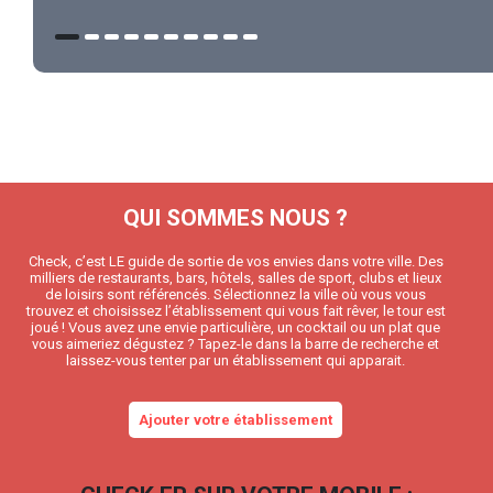
QUI SOMMES NOUS ?
Check, c’est LE guide de sortie de vos envies dans votre ville. Des
milliers de restaurants, bars, hôtels, salles de sport, clubs et lieux
de loisirs sont référencés. Sélectionnez la ville où vous vous
trouvez et choisissez l’établissement qui vous fait rêver, le tour est
joué ! Vous avez une envie particulière, un cocktail ou un plat que
vous aimeriez dégustez ? Tapez-le dans la barre de recherche et
laissez-vous tenter par un établissement qui apparait.
Ajouter votre établissement