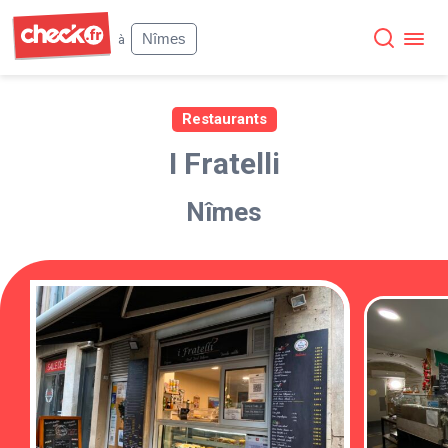
Check
Nîmes
à
Restaurants
I Fratelli
Nîmes