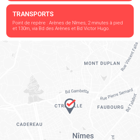
TRANSPORTS
Point de repère : Arènes de Nîmes, 2 minutes à pied
et 130m, via Bd des Arènes et Bd Victor Hugo.