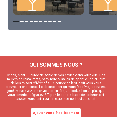
QUI SOMMES NOUS ?
Check, c’est LE guide de sortie de vos envies dans votre ville. Des
milliers de restaurants, bars, hôtels, salles de sport, clubs et lieux
de loisirs sont référencés. Sélectionnez la ville où vous vous
trouvez et choisissez l’établissement qui vous fait rêver, le tour est
joué ! Vous avez une envie particulière, un cocktail ou un plat que
vous aimeriez dégustez ? Tapez-le dans la barre de recherche et
laissez-vous tenter par un établissement qui apparait.
Ajouter votre établissement