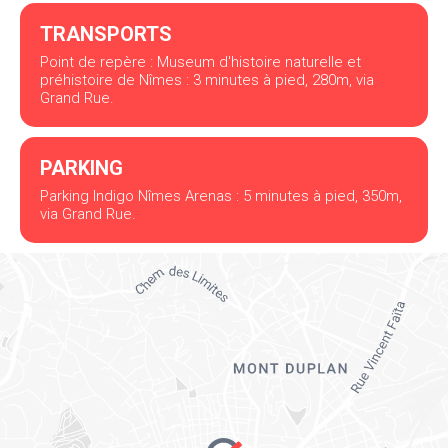
TRANSPORTS
Point de repère : Museum d'histoire naturelle et
préhistoire de Nîmes : 3 minutes à pied, 280m, via
Grand Rue.
PARKING
Parking Indigo Nîmes Arenas : 5 minutes à pied, 350m,
via Grand Rue.