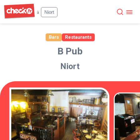
Check
Niort
à
Bars
Restaurants
B Pub
Niort