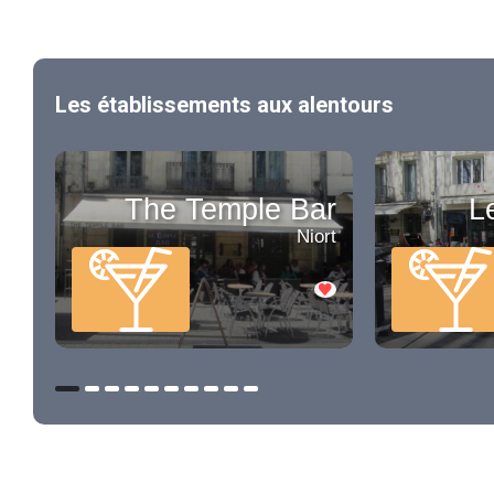
Les établissements aux alentours
The Temple Bar
L
Niort