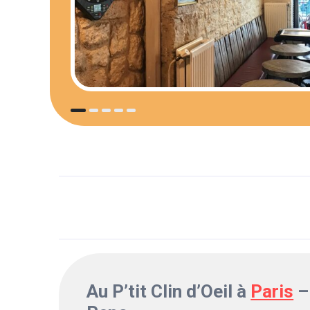
Au P’tit Clin d’Oeil à
Paris
– 