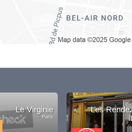
Le Virginie
Les Rende
i
Paris