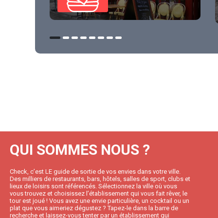
QUI SOMMES NOUS ?
Check, c’est LE guide de sortie de vos envies dans votre ville.
Des milliers de restaurants, bars, hôtels, salles de sport, clubs et
lieux de loisirs sont référencés. Sélectionnez la ville où vous
vous trouvez et choisissez l’établissement qui vous fait rêver, le
tour est joué ! Vous avez une envie particulière, un cocktail ou un
plat que vous aimeriez dégustez ? Tapez-le dans la barre de
recherche et laissez-vous tenter par un établissement qui