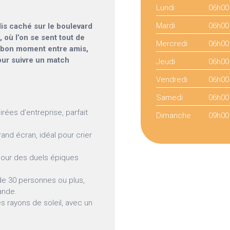
Lundi
06h00
Mardi
06h00
adis caché sur le boulevard
, où l’on se sent tout de
Mercredi
06h00
un bon moment entre amis,
our suivre un match
Jeudi
06h00
Vendredi
06h00
Samedi
06h00
rées d’entreprise, parfait
Dimanche
09h00
and écran, idéal pour crier
pour des duels épiques
de 30 personnes ou plus,
ande.
s rayons de soleil, avec un