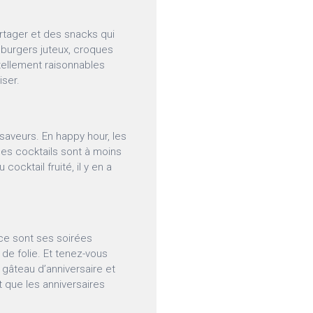
rtager et des snacks qui
, burgers juteux, croques
tellement raisonnables
iser.
 saveurs. En happy hour, les
les cocktails sont à moins
cocktail fruité, il y en a
é
, ce sont ses soirées
de folie. Et tenez-vous
gâteau d’anniversaire et
t que les anniversaires