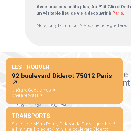
Avec tous ces petits plus, Au P’tit Clin d’Oeil 
un véritable lieu de vie à découvrir à
Paris
.
Alors, on y fait un tour ? Vous ne le regretterez 
LES TROUVER
92 boulevard Diderot 75012 Paris
itinéraire Google map
itinéraire Waze
TRANSPORTS
Station de Métro Reuilly Diderot de Paris, ligne 1 et 6,
à 1 minute à pied et 4 m, via le boulevard Diderot.