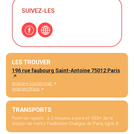
SUIVEZ-LES
LES TROUVER
196 rue faubourg Saint-Antoine 75012 Paris
itinéraire Google map
itinéraire Waze
TRANSPORTS
Point de repère : à 2 minutes à pied et 100m de la
station de métro Faidherbe-Chaligny de Paris, ligne 8.