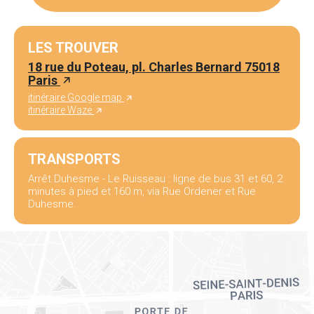
LES TROUVER
18 rue du Poteau, pl. Charles Bernard 75018
Paris
itinéraire Google map
itinéraire Waze
TRANSPORTS
Arrêt Duhesme - Le Ruisseau : ligne de bus 31 et 60, 2
minutes à pied et 160 m, via Rue Ordener et Rue
Duhesme.