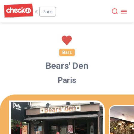
Check
Paris
à
Bars
Bears' Den
Paris