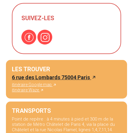
SUIVEZ-LES
LES TROUVER
6 rue des Lombards 75004 Paris
itinéraire Google map
itinéraire Waze
TRANSPORTS
Point de repère : à 4 minutes à pied et 300 m de la
station de Métro Châtelet de Paris 4, via la place du
Châtelet et la rue Nicolas Flamel, lignes 1,4,7,11,14.