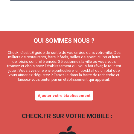
QUI SOMMES NOUS ?
Check, c’est LE guide de sortie de vos envies dans votre ville. Des
milliers de restaurants, bars, hôtels, salles de sport, clubs et lieux
de loisirs sont référencés. Sélectionnez la ville où vous vous
trouvez et choisissez l’établissement qui vous fait rêver, le tour est
joué ! Vous avez une envie particulière, un cocktail ou un plat que
vous aimeriez dégustez ? Tapez-le dans la barre de recherche et
laissez-vous tenter par un établissement qui apparait.
Ajouter votre établissement
CHECK.FR SUR VOTRE MOBILE :