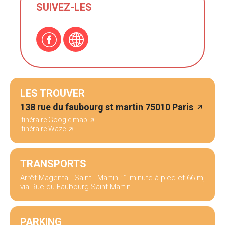
SUIVEZ-LES
LES TROUVER
138 rue du faubourg st martin 75010 Paris
itinéraire Google map
itinéraire Waze
TRANSPORTS
Arrêt Magenta - Saint - Martin : 1 minute à pied et 66 m,
via Rue du Faubourg Saint-Martin.
PARKING