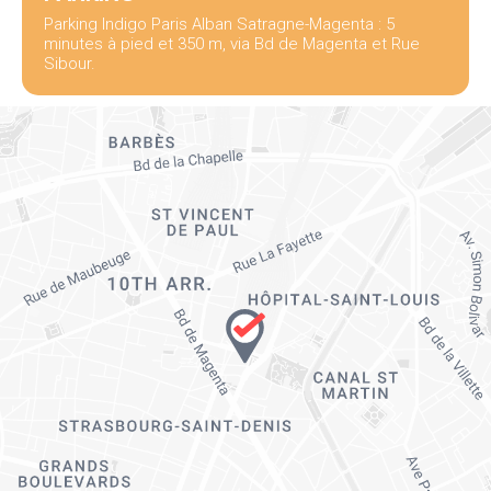
Parking Indigo Paris Alban Satragne-Magenta : 5
minutes à pied et 350 m, via Bd de Magenta et Rue
Sibour.