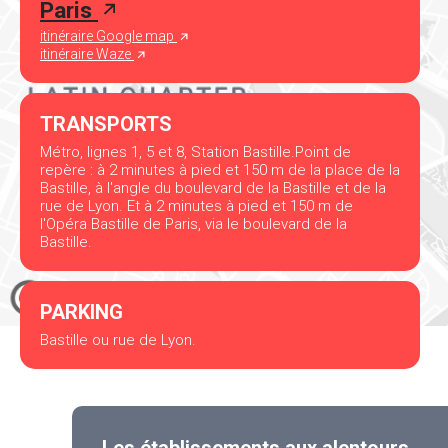
Paris
itinéraire Google map
itinéraire Waze
TRANSPORTS
Métro, lignes 1, 5 et 8, Station Bastille.Point de
repère : à 2 minutes à pied et 150 m de la place de la
Bastille, à l'angle du boulevard de la Bastille et de la
rue de Lyon. Et à 2 minutes à pied et 150 m de
l'Opéra Bastille de Paris, via le boulevard de la
Bastille.
PARKING
Bastille ou rue de Lyon.