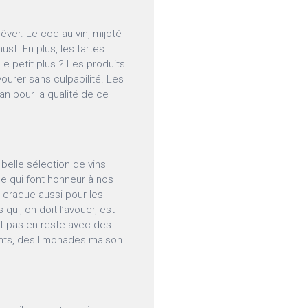
ver. Le coq au vin, mijoté
st. En plus, les tartes
Le petit plus ? Les produits
vourer sans culpabilité. Les
lan pour la qualité de ce
belle sélection de vins
e qui font honneur à nos
n craque aussi pour les
ui, on doit l’avouer, est
nt pas en reste avec des
ents, des limonades maison