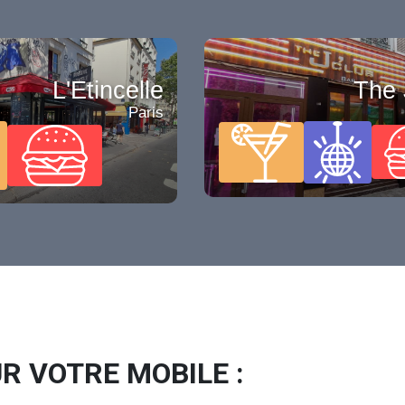
L'Etincelle
The 
Paris
R VOTRE MOBILE :