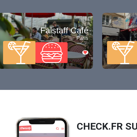
Falstaff Café
Paris
CHECK.FR SU