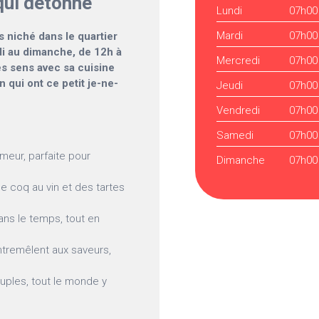
qui détonne
Lundi
07h00
Mardi
07h00
s niché dans le quartier
di au dimanche, de 12h à
Mercredi
07h00
les sens avec sa cuisine
n qui ont ce petit je-ne-
Jeudi
07h00
Vendredi
07h00
Samedi
07h00
meur, parfaite pour
Dimanche
07h00
le coq au vin et des tartes
ans le temps, tout en
ntremêlent aux saveurs,
ouples, tout le monde y