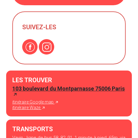
SUIVEZ-LES
LES TROUVER
103 boulevard du Montparnasse 75006 Paris
itinéraire Google map
itinéraire Waze
TRANSPORTS
Vavin : ligne de bus 58, 82, 91, 1 minute à pied, 65m, via