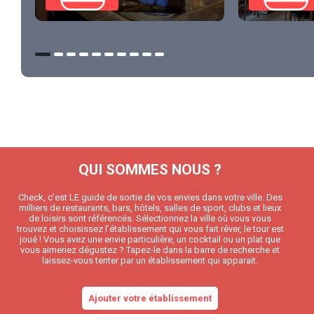
QUI SOMMES NOUS ?
Check, c’est LE guide de sortie de vos envies dans votre ville. Des
milliers de restaurants, bars, hôtels, salles de sport, clubs et lieux
de loisirs sont référencés. Sélectionnez la ville où vous vous
trouvez et choisissez l’établissement qui vous fait rêver, le tour est
joué ! Vous avez une envie particulière, un cocktail ou un plat que
vous aimeriez dégustez ? Tapez-le dans la barre de recherche et
laissez-vous tenter par un établissement qui apparait.
Ajouter votre établissement