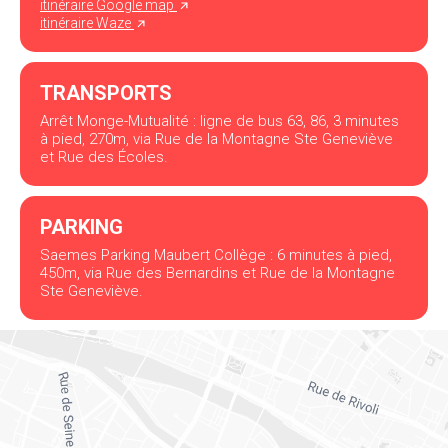
itinéraire Google map
itinéraire Waze
TRANSPORTS
Arrêt Monge-Mutualité : ligne de bus 63, 86, 3 minutes
à pied, 270m, via Rue de la Montagne Ste Geneviève
et Rue des Écoles.
PARKING
Saemes Parking Maubert Collège : 6 minutes à pied,
450m, via Rue des Bernardins et Rue de la Montagne
Ste Geneviève.