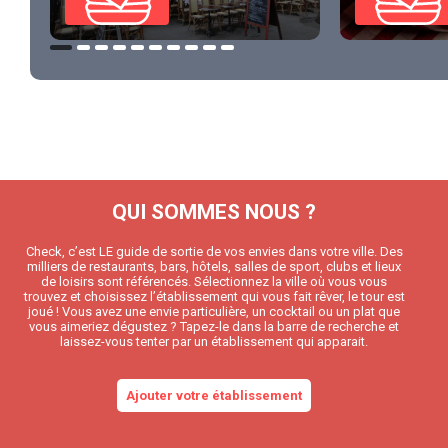
QUI SOMMES NOUS ?
Check, c’est LE guide de sortie de vos envies dans votre ville. Des
milliers de restaurants, bars, hôtels, salles de sport, clubs et lieux
de loisirs sont référencés. Sélectionnez la ville où vous vous
trouvez et choisissez l’établissement qui vous fait rêver, le tour est
joué ! Vous avez une envie particulière, un cocktail ou un plat que
vous aimeriez dégustez ? Tapez-le dans la barre de recherche et
laissez-vous tenter par un établissement qui apparait.
Ajouter votre établissement