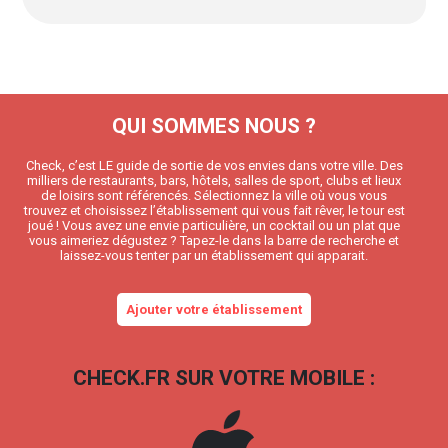
QUI SOMMES NOUS ?
Check, c’est LE guide de sortie de vos envies dans votre ville. Des
milliers de restaurants, bars, hôtels, salles de sport, clubs et lieux
de loisirs sont référencés. Sélectionnez la ville où vous vous
trouvez et choisissez l’établissement qui vous fait rêver, le tour est
joué ! Vous avez une envie particulière, un cocktail ou un plat que
vous aimeriez dégustez ? Tapez-le dans la barre de recherche et
laissez-vous tenter par un établissement qui apparait.
Ajouter votre établissement
CHECK.FR SUR VOTRE MOBILE :