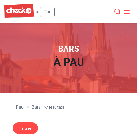
Check
Pau
à
BARS
À
PAU
Pau
Bars
>
>
7 résultats
Filtrer