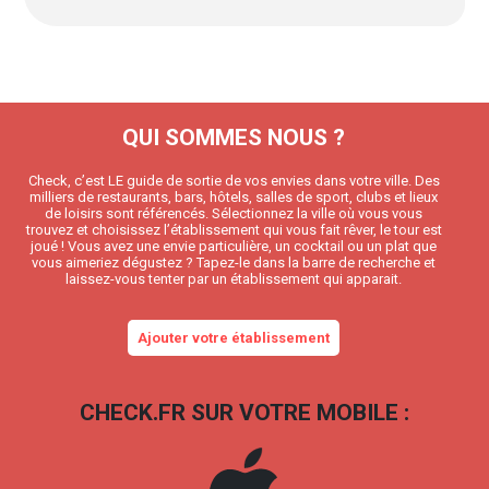
QUI SOMMES NOUS ?
Check, c’est LE guide de sortie de vos envies dans votre ville. Des
milliers de restaurants, bars, hôtels, salles de sport, clubs et lieux
de loisirs sont référencés. Sélectionnez la ville où vous vous
trouvez et choisissez l’établissement qui vous fait rêver, le tour est
joué ! Vous avez une envie particulière, un cocktail ou un plat que
vous aimeriez dégustez ? Tapez-le dans la barre de recherche et
laissez-vous tenter par un établissement qui apparait.
Ajouter votre établissement
CHECK.FR SUR VOTRE MOBILE :