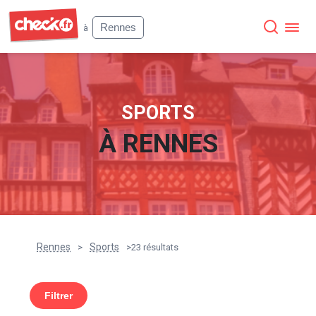
Check
Rennes
à
SPORTS
À
RENNES
Rennes
Sports
>
>
23 résultats
Filtrer