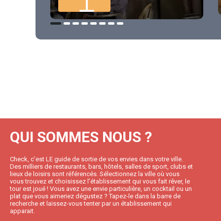
QUI SOMMES NOUS ?
Check, c’est LE guide de sortie de vos envies dans votre ville.
Des milliers de restaurants, bars, hôtels, salles de sport, clubs et
lieux de loisirs sont référencés. Sélectionnez la ville où vous
vous trouvez et choisissez l’établissement qui vous fait rêver, le
tour est joué ! Vous avez une envie particulière, un cocktail ou un
plat que vous aimeriez dégustez ? Tapez-le dans la barre de
recherche et laissez-vous tenter par un établissement qui
apparait.