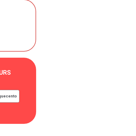
URS
nquecento