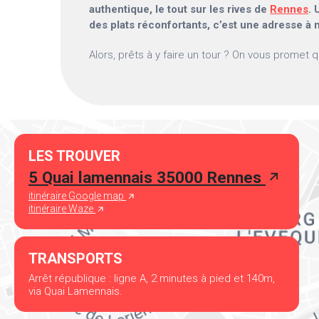
authentique, le tout sur les rives de
Rennes
. 
des plats réconfortants, c’est une adresse à
Alors, prêts à y faire un tour ? On vous promet q
LES TROUVER
5 Quai lamennais 35000 Rennes
itinéraire Google map
itinéraire Waze
TRANSPORTS
Arrêt république : ligne A, 2 minutes à pied et 140m,
via Quai Lamennais.