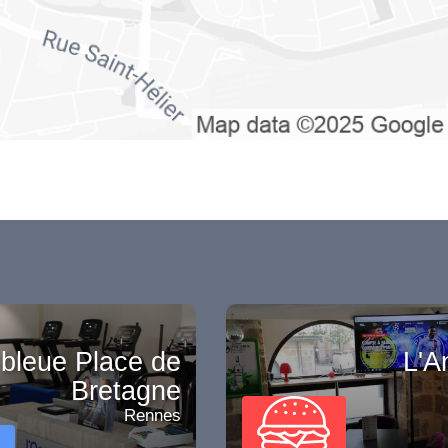
bleue Place de
L'A
Bretagne
Rennes