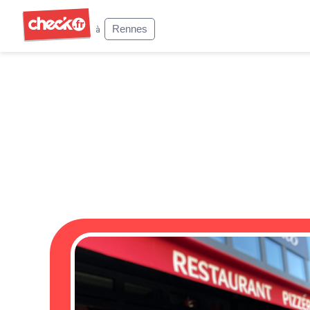
Check
Rennes
à