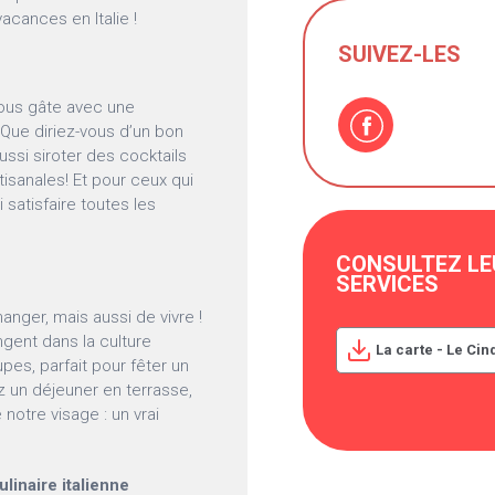
acances en Italie !
SUIVEZ-LES
ous gâte avec une
. Que diriez-vous d’un bon
aussi siroter des cocktails
tisanales! Et pour ceux qui
 satisfaire toutes les
CONSULTEZ LE
SERVICES
anger, mais aussi de vivre !
ngent dans la culture
La carte - Le Ci
es, parfait pour fêter un
 un déjeuner en terrasse,
e notre visage : un vrai
inaire italienne