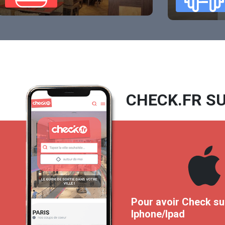
CHECK.FR SU
Pour avoir Check su
Iphone/Ipad