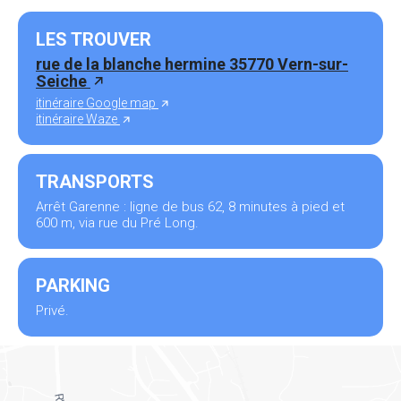
LES TROUVER
rue de la blanche hermine 35770 Vern-sur-
Seiche
itinéraire Google map
itinéraire Waze
TRANSPORTS
Arrêt Garenne : ligne de bus 62, 8 minutes à pied et
600 m, via rue du Pré Long.
PARKING
Privé.