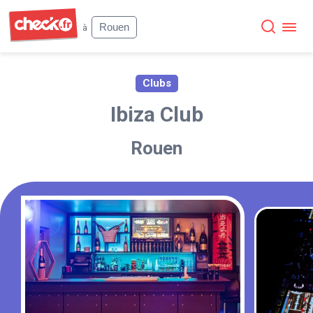
Check
Rouen
à
Clubs
Ibiza Club
Rouen