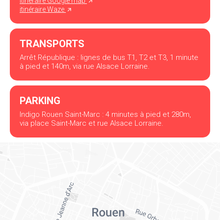
itinéraire Google map
itinéraire Waze
TRANSPORTS
Arrêt République : lignes de bus T1, T2 et T3, 1 minute
à pied et 140m, via rue Alsace Lorraine.
PARKING
Indigo Rouen Saint-Marc : 4 minutes à pied et 280m,
via place Saint-Marc et rue Alsace Lorraine.