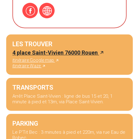
LES TROUVER
4 place Saint-Vivien 76000 Rouen
itinéraire Google map
itinéraire Waze
TRANSPORTS
Arrêt Place Saint-Vivien : ligne de bus 15 et 20, 1
minute à pied et 13m, via Place Saint-Vivien.
PARKING
Le P'Tit Bec : 3 minutes à pied et 220m, via rue Eau de
Robec.