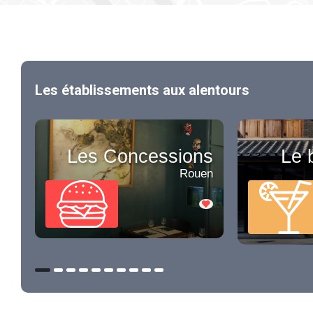
Les établissements aux alentours
Les Concessions
Le 
Rouen