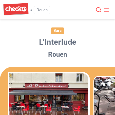
Check
Rouen
à
Bars
L'Interlude
Rouen