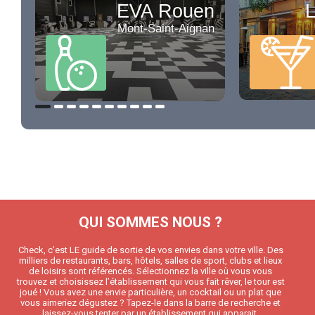
EVA Rouen
L
Mont-Saint-Aignan
QUI SOMMES NOUS ?
Check, c’est LE guide de sortie de vos envies dans votre ville. Des
milliers de restaurants, bars, hôtels, salles de sport, clubs et lieux
de loisirs sont référencés. Sélectionnez la ville où vous vous
trouvez et choisissez l’établissement qui vous fait rêver, le tour est
joué ! Vous avez une envie particulière, un cocktail ou un plat que
vous aimeriez dégustez ? Tapez-le dans la barre de recherche et
laissez-vous tenter par un établissement qui apparait.