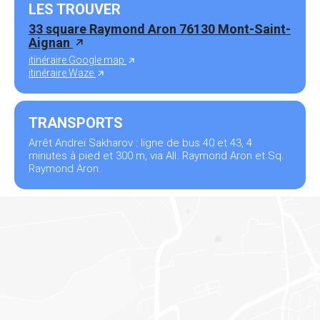
LES TROUVER
33 square Raymond Aron 76130 Mont-Saint-
Aignan
itinéraire Google map
itinéraire Waze
TRANSPORTS
Arrêt Andreï Sakharov : ligne de bus 40 et 43, 4
minutes à pied et 300 m, via All. Raymond Aron et Sq.
Raymond Aron.