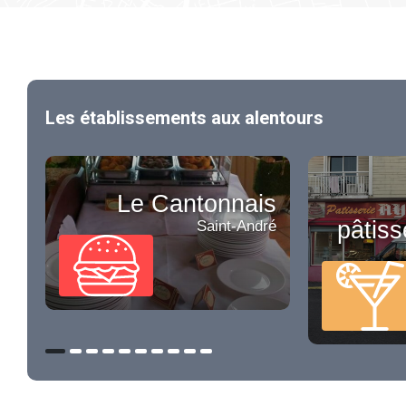
Les établissements aux alentours
Le Cantonnais
pâtiss
Saint-André