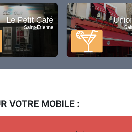
Le Petit Café
Unio
Saint-Étienne
Sai
R VOTRE MOBILE :