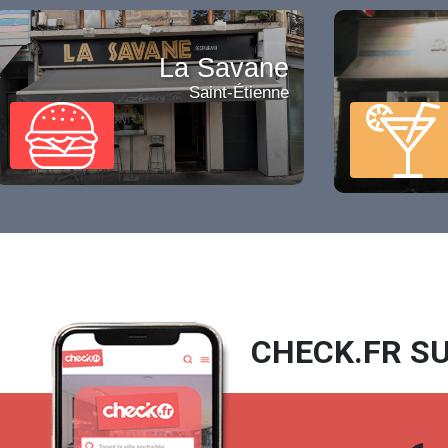
La Savane
Saint-Étienne
CHECK.FR SU