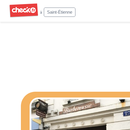
Check
Saint-Étienne
à