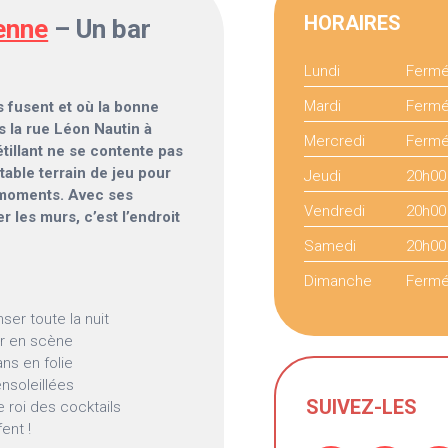
HORAIRES
enne
– Un bar
Lundi
Ferm
Mardi
Ferm
s fusent et où la bonne
 la rue Léon Nautin à
Mercredi
Ferm
pétillant ne se contente pas
itable terrain de jeu pour
Jeudi
20h00
 moments. Avec ses
Vendredi
20h00
r les murs, c’est l’endroit
Samedi
20h00
Dimanche
Ferm
ser toute la nuit
ar en scène
ns en folie
ensoleillées
SUIVEZ-LES
e roi des cocktails
ent !