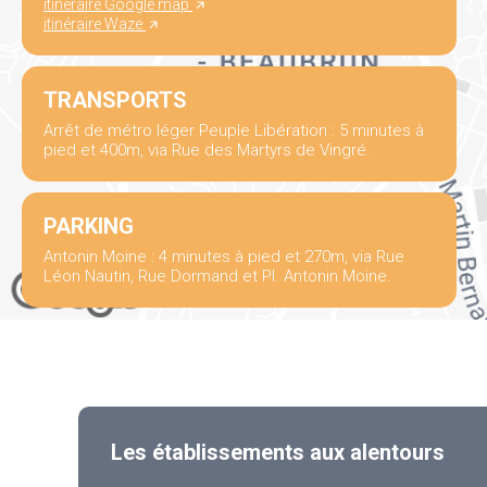
itinéraire Google map
itinéraire Waze
TRANSPORTS
Arrêt de métro léger Peuple Libération : 5 minutes à
pied et 400m, via Rue des Martyrs de Vingré.
PARKING
Antonin Moine : 4 minutes à pied et 270m, via Rue
Léon Nautin, Rue Dormand et Pl. Antonin Moine.
Les établissements aux alentours