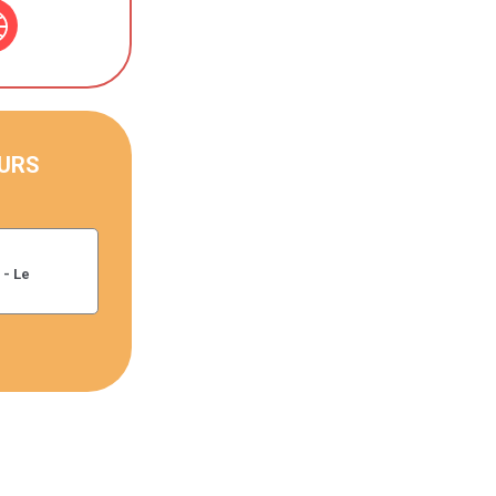
URS
 - Le