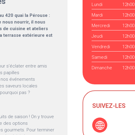
és
Lundi
12h00
Mardi
12h00
au 420 quai la Pérouse :
 nous nourrir, il nous
Mercredi
12h00
s de cuisine et ateliers
sa terrasse extérieure est
Jeudi
12h00
Vendredi
12h00
Samedi
12h00
our s’éclater entre amis
Dimanche
12h00
s papilles
 à nos événements
les saveurs locales
 pourquoi pas ?
SUIVEZ-LES
uits de saison ! On y trouve
ue des options
les gourmets. Pour terminer