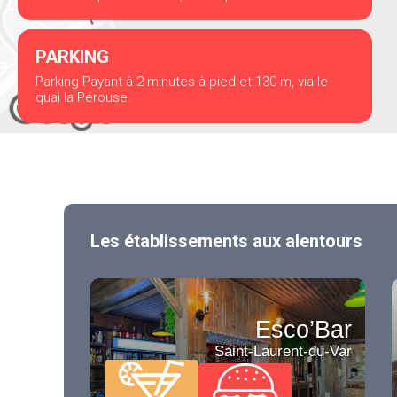
PARKING
Parking Payant à 2 minutes à pied et 130 m, via le
quai la Pérouse.
Les établissements aux alentours
Esco’Bar
Saint-Laurent-du-Var