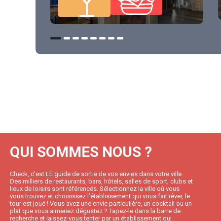
QUI SOMMES NOUS ?
Check, c’est LE guide de sortie de vos envies dans votre ville.
Des milliers de restaurants, bars, hôtels, salles de sport, clubs et
lieux de loisirs sont référencés. Sélectionnez la ville où vous
vous trouvez et choisissez l’établissement qui vous fait rêver, le
tour est joué ! Vous avez une envie particulière, un cocktail ou un
plat que vous aimeriez dégustez ? Tapez-le dans la barre de
recherche et laissez-vous tenter par un établissement qui