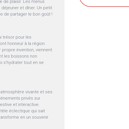
e de plaisir. Les menus
s déjeuner et dîner. Un petit
re de partager le bon goût !
i trésor pour les
ont honneur à la région.
r propre invention, viennent
nt les boissons non
oi s’hydrater tout en se
n atmosphère vivante et ses
événements privés sur
stive et interactive.
ntèle éclectique qui sait
ransforme en un souvenir