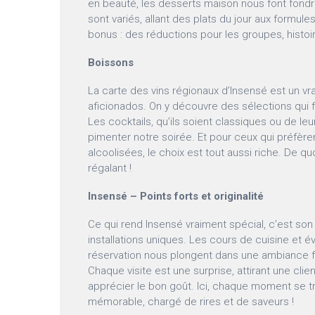
en beauté, les desserts maison nous font fondr
sont variés, allant des plats du jour aux formule
bonus : des réductions pour les groupes, histoi
Boissons
La carte des vins régionaux d’Insensé est un vra
aficionados. On y découvre des sélections qui f
Les cocktails, qu’ils soient classiques ou de leu
pimenter notre soirée. Et pour ceux qui préfère
alcoolisées, le choix est tout aussi riche. De qu
régalant !
Insensé – Points forts et originalité
Ce qui rend Insensé vraiment spécial, c’est so
installations uniques. Les cours de cuisine et 
réservation nous plongent dans une ambiance fe
Chaque visite est une surprise, attirant une clie
apprécier le bon goût. Ici, chaque moment se t
mémorable, chargé de rires et de saveurs !