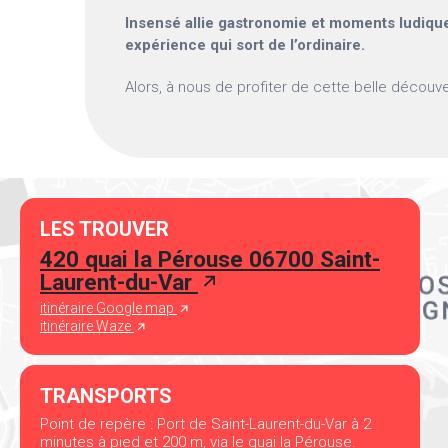
Insensé allie gastronomie et moments ludique
expérience qui sort de l’ordinaire.
Alors, à nous de profiter de cette belle découve
LES TROUVER
420 quai la Pérouse 06700 Saint-
Laurent-du-Var
itinéraire Google map
itinéraire Waze
TRANSPORTS
Point de repère : Port de Saint-Laurent-du-Var à 2
minutes à pied et 200 m, via le quai la Pérouse.