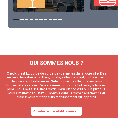
QUI SOMMES NOUS ?
Check, c’est LE guide de sortie de vos envies dans votre ville. Des
milliers de restaurants, bars, hôtels, salles de sport, clubs et lieux
de loisirs sont référencés. Sélectionnez la ville où vous vous
trouvez et choisissez l’établissement qui vous fait rêver, le tour est
joué ! Vous avez une envie particulière, un cocktail ou un plat que
vous aimeriez dégustez ? Tapez-le dans la barre de recherche et
laissez-vous tenter par un établissement qui apparait.
Ajouter votre établissement