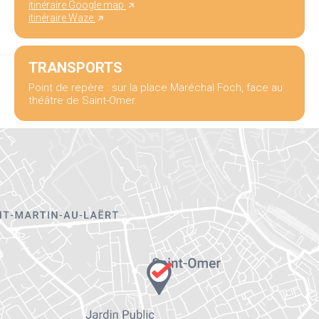
itinéraire Google map
itinéraire Waze
TRANSPORTS
Point de repère : sur la place Maréchal Foch, face au
théâtre de Saint-Omer.