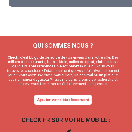
QUI SOMMES NOUS ?
Check, c’est LE guide de sortie de vos envies dans votre ville. Des
milliers de restaurants, bars, hôtels, salles de sport, clubs et lieux
de loisirs sont référencés. Sélectionnez la ville où vous vous
trouvez et choisissez l’établissement qui vous fait rêver, le tour est
joué ! Vous avez une envie particulière, un cocktail ou un plat que
vous aimeriez dégustez ? Tapez-le dans la barre de recherche et
laissez-vous tenter par un établissement qui apparait.
Ajouter votre établissement
CHECK.FR SUR VOTRE MOBILE :