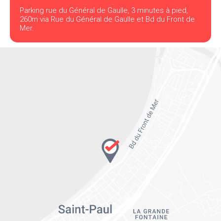
Parking rue du Général de Gaulle, 3 minutes à pied,
260m via Rue du Général de Gaulle et Bd du Front de
Mer.