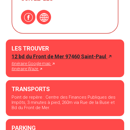
LES TROUVER
12 bd du Front de Mer 97460 Saint-Paul
itinéraire Google map
itinéraire Waze
TRANSPORTS
Point de repère : Centre des Finances Publiques des
Impôts, 3 minutes à pied, 260m via Rue de la Buse et
Bd du Front de Mer.
PARKING