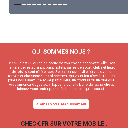
QUI SOMMES NOUS ?
Check, c’est LE guide de sortie de vos envies dans votre ville. Des
milliers de restaurants, bars, hôtels, salles de sport, clubs et lieux
de loisirs sont référencés. Sélectionnez la ville où vous vous
trouvez et choisissez l’établissement qui vous fait rêver, le tour est
joué ! Vous avez une envie particulière, un cocktail ou un plat que
vous aimeriez dégustez ? Tapez-le dans la barre de recherche et
laissez-vous tenter par un établissement qui apparait.
Ajouter votre établissement
CHECK.FR SUR VOTRE MOBILE :