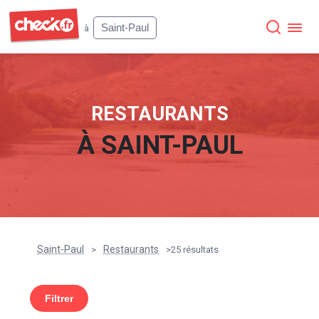
Check
Saint-Paul
à
RESTAURANTS
À
SAINT-PAUL
Saint-Paul
Restaurants
>
>
25 résultats
Filtrer