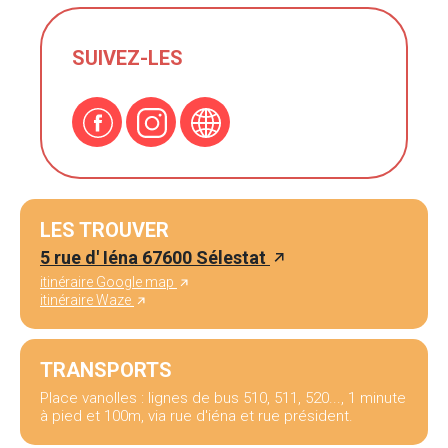
SUIVEZ-LES
LES TROUVER
5 rue d' Iéna 67600 Sélestat
itinéraire Google map
itinéraire Waze
TRANSPORTS
Place vanolles : lignes de bus 510, 511, 520..., 1 minute
à pied et 100m, via rue d'iéna et rue président.