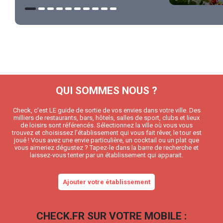
QUI SOMMES NOUS ?
Check, c’est LE guide de sortie de vos envies dans votre ville. Des
milliers de restaurants, bars, hôtels, salles de sport, clubs et lieux
de loisirs sont référencés. Sélectionnez la ville où vous vous
trouvez et choisissez l’établissement qui vous fait rêver, le tour est
joué ! Vous avez une envie particulière, un cocktail ou un plat que
vous aimeriez dégustez ? Tapez-le dans la barre de recherche et
laissez-vous tenter par un établissement qui apparait.
Ajouter votre établissement
CHECK.FR SUR VOTRE MOBILE :