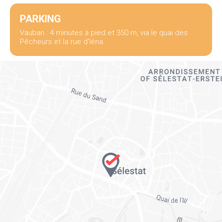
PARKING
Vauban : 4 minutes à pied et 350 m, via le quai des
Pêcheurs et la rue d'Iéna.