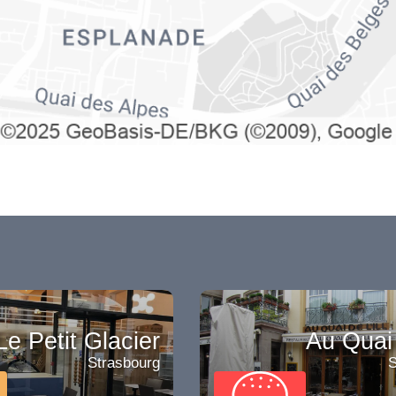
Le Petit Glacier
Au Quai d
Strasbourg
S