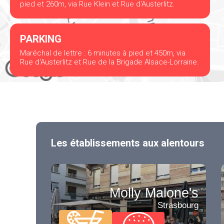
pied et 260m, via Rue Klein et Rue d'Austerlitz.
PARKING
Maréchal de lettre : 6 minutes à pied et 450m, via
Rue d'Austerlitz et Rue de la Brigade Alsace-Lorraine.
Les établissements aux alentours
Molly Malone's
Strasbourg