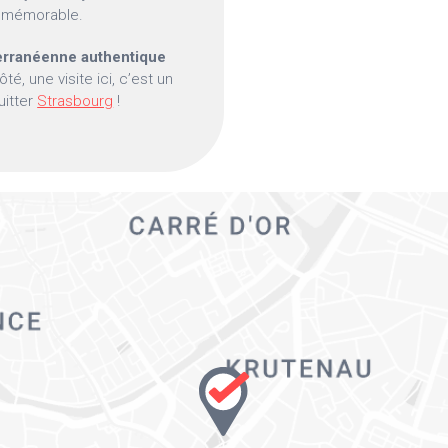
t mémorable.
erranéenne authentique
é, une visite ici, c’est un
itter
Strasbourg
!