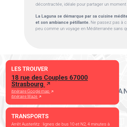
décontractée, idéale pour partager un momen
La Laguna se démarque par sa cuisine médit
et son ambiance pétillante.
Ne passez pas à côt
peu comme un voyage en Méditerranée sans qu
LES TROUVER
18 rue des Couples 67000
Strasbourg
itinéraire Google map
itinéraire Waze
TRANSPORTS
Arrêt Austerlitz : lignes de bus 10 et N2, 4 minutes à