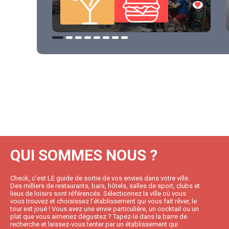
QUI SOMMES NOUS ?
Check, c’est LE guide de sortie de vos envies dans votre ville.
Des milliers de restaurants, bars, hôtels, salles de sport, clubs et
lieux de loisirs sont référencés. Sélectionnez la ville où vous
vous trouvez et choisissez l’établissement qui vous fait rêver, le
tour est joué ! Vous avez une envie particulière, un cocktail ou un
plat que vous aimeriez dégustez ? Tapez-le dans la barre de
recherche et laissez-vous tenter par un établissement qui