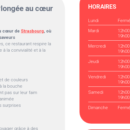
HORAIRES
longée au cœur
Lundi
Ferm
Mardi
12h00
 au cœur de
Strasbourg
, où
19h00
 saveurs
, ce restaurant respire la
Mercredi
12h00
 à la convivialité et à la
19h00
Jeudi
12h00
19h00
Vendredi
12h00
et de couleurs
19h00
 à la bouche
Samedi
12h00
t pas sur leur faim
19h00
 animée
s surprises
Dimanche
Ferm
 voyager grâce à des