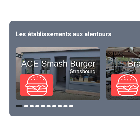
Les établissements aux alentours
ACE Smash Burger
Bra
Strasbourg