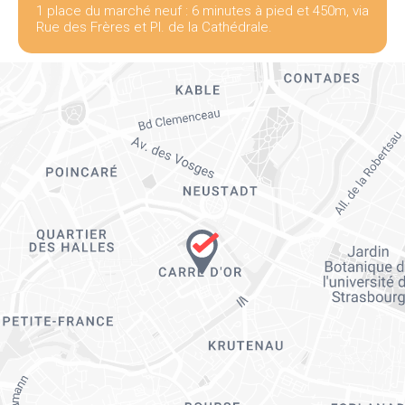
1 place du marché neuf : 6 minutes à pied et 450m, via
Rue des Frères et Pl. de la Cathédrale.