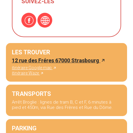
SUIVEZ-LES
LES TROUVER
12 rue des Fréres 67000 Strasbourg
itinéraire Google map
itinéraire Waze
TRANSPORTS
Arrêt Broglie : lignes de tram B, C et F, 6 minutes à
pied et 450m, via Rue des Frères et Rue du Dôme.
PARKING