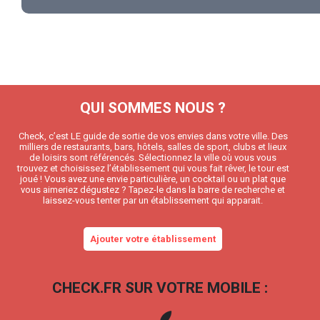
QUI SOMMES NOUS ?
Check, c’est LE guide de sortie de vos envies dans votre ville. Des
milliers de restaurants, bars, hôtels, salles de sport, clubs et lieux
de loisirs sont référencés. Sélectionnez la ville où vous vous
trouvez et choisissez l’établissement qui vous fait rêver, le tour est
joué ! Vous avez une envie particulière, un cocktail ou un plat que
vous aimeriez dégustez ? Tapez-le dans la barre de recherche et
laissez-vous tenter par un établissement qui apparait.
Ajouter votre établissement
CHECK.FR SUR VOTRE MOBILE :