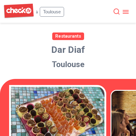
Check
Toulouse
à
Restaurants
Dar Diaf
Toulouse