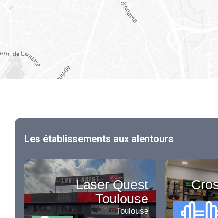
Les établissements aux alentours
Laser Quest
Cros
Toulouse
Toulouse