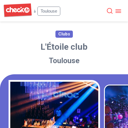
Check
Toulouse
à
Clubs
L'Étoile club
Toulouse