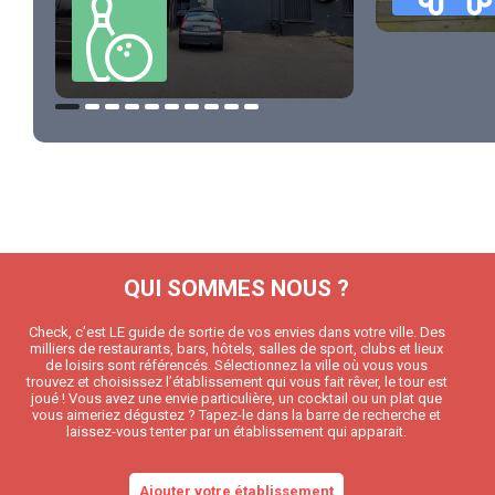
QUI SOMMES NOUS ?
Check, c’est LE guide de sortie de vos envies dans votre ville. Des
milliers de restaurants, bars, hôtels, salles de sport, clubs et lieux
de loisirs sont référencés. Sélectionnez la ville où vous vous
trouvez et choisissez l’établissement qui vous fait rêver, le tour est
joué ! Vous avez une envie particulière, un cocktail ou un plat que
vous aimeriez dégustez ? Tapez-le dans la barre de recherche et
laissez-vous tenter par un établissement qui apparait.
Ajouter votre établissement