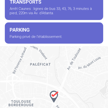
TRANSPORTS
Arrêt Caunes : lignes de bus 33, 43, 76, 3 minutes à
pied, 220m via Av. d'Atlanta.
PARKING
Parking privé de l'établissement.