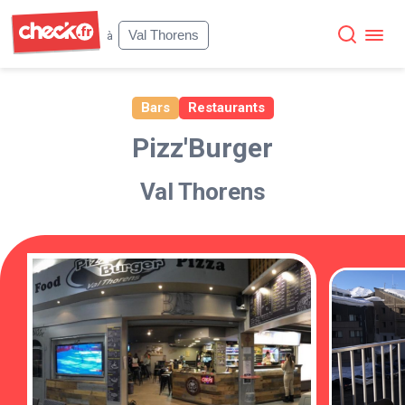
Check
Val Thorens
à
Bars
Restaurants
Pizz'Burger
Val Thorens