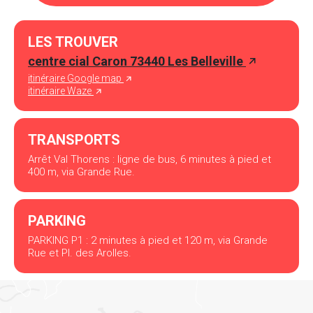
LES TROUVER
centre cial Caron 73440 Les Belleville
itinéraire Google map
itinéraire Waze
TRANSPORTS
Arrêt Val Thorens : ligne de bus, 6 minutes à pied et
400 m, via Grande Rue.
PARKING
PARKING P1 : 2 minutes à pied et 120 m, via Grande
Rue et Pl. des Arolles.