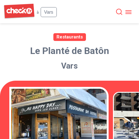
Check
Vars
à
Restaurants
Le Planté de Batôn
Vars