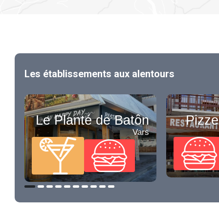
Les établissements aux alentours
Le Planté de Batôn
Pizzer
Vars