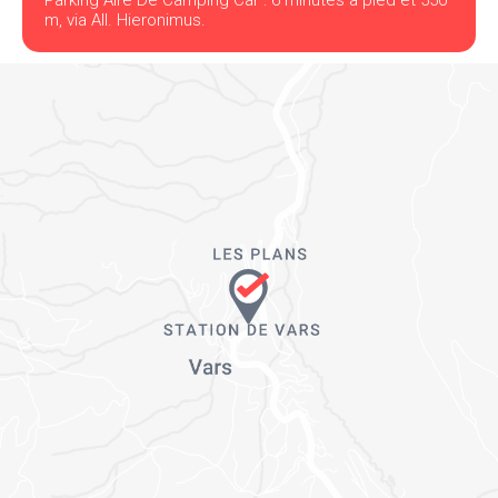
Parking Aire De Camping Car : 6 minutes à pied et 550
m, via All. Hieronimus.