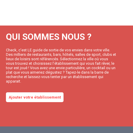
QUI SOMMES NOUS ?
Check, c’est LE guide de sortie de vos envies dans votre ville.
Des milliers de restaurants, bars, hôtels, salles de sport, clubs et
lieux de loisirs sont référencés. Sélectionnez la ville où vous
vous trouvez et choisissez l’établissement qui vous fait rêver, le
tour est joué ! Vous avez une envie particulière, un cocktail ou un
plat que vous aimeriez dégustez ? Tapez-le dans la barre de
recherche et laissez-vous tenter par un établissement qui
apparait.
Ajouter votre établissement