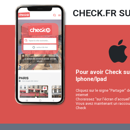
CHECK.FR SU
Pour avoir Check su
Iphone/Ipad
Cliquez sur le signe "Partager" d
internet
Choisissez "sur l'écran d'accueil
Vous avez maintenant un raccour
Check